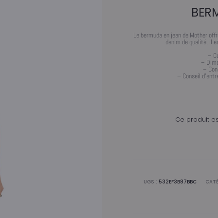
BER
Le bermuda en jean de Mother offr
denim de qualité, il 
– C
– Dime
– Cons
– Conseil d’entr
Ce produit es
UGS :
532EF3B87BBC
CATÉ