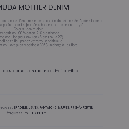
MUDA MOTHER DENIM
e une coupe décontractée avec une finition effilochée. Confectionné en
est parfait pour les journées chaudes tout en restant stylé.
– Coloris : denim clair
omposition : 98 % coton, 2 % élasthanne
nsions : longueur environ 45 cm (taille 27)
eil de taille : prenez votre taille habituelle
etien : lavage en machine à 30°C, séchage à l’air libre
t actuellement en rupture et indisponible.
GORIES :
BRADERIE
,
JEANS
,
PANTALONS & JUPES
,
PRÊT-À-PORTER
ÉTIQUETTE :
MOTHER DENIM