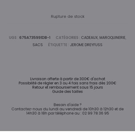
Rupture de stock
UGS :
675A735991DB-1
CATÉGORIES :
CADEAUX
,
MAROQUINERIE
,
SACS
ÉTIQUETTE :
JEROME DREYFUSS
Livraison offerte à partir de 300€ d'achat
Possibilité de régler en 3 ou 4 fois sans frais dès 200€
Retour et remboursement sous 15 jours
Guide des tailles
Besoin d'aide ?
Contactez-nous du lundi au vendredi de 10h30 à 12h30 et de
14h30 à 18h par téléphone au : 02 99 78 36 95