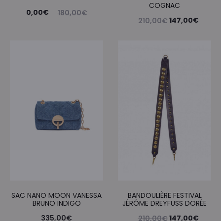
COGNAC
Le
Le
0,00
€
180,00
€
Le
Le
147,00
€
210,00
€
prix
prix
prix
prix
actuel
initial
initial
actue
est :
était :
était :
est :
0,00€.
180,00€.
210,00€.
147,0
SAC NANO MOON VANESSA
BANDOULIÈRE FESTIVAL
BRUNO INDIGO
JÉRÔME DREYFUSS DORÉE
Le
Le
335,00
€
147,00
€
210,00
€